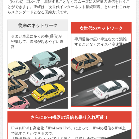
（PPPoE）に比べて、混雑することなくスムーズに大容量の通信を行うこ
とができます。IPoEは「次世代インターネット接続環境」といわれこれか
らスタンダードとなる回線方式です。
従来のネットワーク
次世代のネットワーク
せまい車道に多くの車(通信)が
専用道路の広い車道なので混雑
密集して、渋滞が起きやすい道
することなくスイスイ高速通信
路
さらにIPv4機器の通信も乗り入れ可能！
IPv4もIPv6も高速化「IPv4 over IPv6」によって、IPv4の通信をIPv6上
で流すことができるので、
「IPv6 IPoE」とのコンビでより速く、快適な通信が可能に！