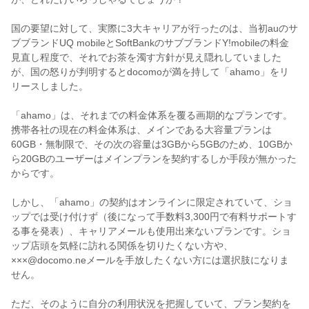
国の要望に対して、実際に3大キャリアが行ったのは、当初auのサ
ブブランドUQ mobileとSoftBankのサブブランドY!mobileの料金
見直し程度で、それでお茶を濁す方針が見え隠れしていました
が、国の怒りが判明するとdocomoが満を持して「ahamo」をリ
リースしました。
「ahamo」は、それまでの料金体系を覆る画期的なプランです。
携帯各社の現在の料金体系は、メインである大容量プランは
60GB・無制限で、その次の容量は3GBから5GBのため、10GBか
ら20GBのユーザーはメインプランを契約するしか手段が無かった
からです。
しかし、「ahamo」の契約はオンラインに限定されていて、ショ
ップでは受け付けず（後になって手数料3,300円で有料サポートす
る事を発表）、キャリアメールも使用出来ないプランです。ショ
ップ店頭を気軽に訪れる関係を切りたくない方や、
×××@docomo.neメールを手放したくない方には選択肢になりま
せん。
ただ、そのように自分の利用状況を把握していて、プラン契約を