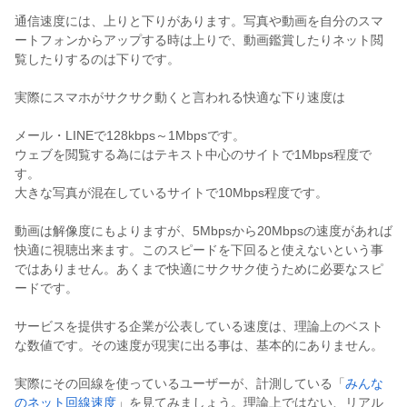
通信速度には、上りと下りがあります。写真や動画を自分のスマ
ートフォンからアップする時は上りで、動画鑑賞したりネット閲
覧したりするのは下りです。
実際にスマホがサクサク動くと言われる快適な下り速度は
メール・LINEで128kbps～1Mbpsです。
ウェブを閲覧する為にはテキスト中心のサイトで1Mbps程度で
す。
大きな写真が混在しているサイトで10Mbps程度です。
動画は解像度にもよりますが、5Mbpsから20Mbpsの速度があれば
快適に視聴出来ます。このスピードを下回ると使えないという事
ではありません。あくまで快適にサクサク使うために必要なスピ
ードです。
サービスを提供する企業が公表している速度は、理論上のベスト
な数値です。その速度が現実に出る事は、基本的にありません。
実際にその回線を使っているユーザーが、計測している「
みんな
のネット回線速度
」を見てみましょう。理論上ではない、リアル