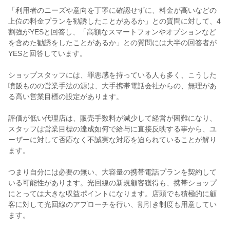
「利用者のニーズや意向を丁寧に確認せずに、料金が高いなどの
上位の料金プランを勧誘したことがあるか」との質問に対して、4
割強がYESと回答し、「高額なスマートフォンやオプションなど
を含めた勧誘をしたことがあるか」との質問には大半の回答者が
YESと回答しています。
ショップスタッフには、罪悪感を持っている人も多く、こうした
噴飯ものの営業手法の源は、大手携帯電話会社からの、無理があ
る高い営業目標の設定があります。
評価が低い代理店は、販売手数料が減少して経営が困難になり、
スタッフは営業目標の達成如何で給与に直接反映する事から、ユ
ーザーに対して否応なく不誠実な対応を迫られていることが解り
ます。
つまり自分には必要の無い、大容量の携帯電話プランを契約して
いる可能性があります。光回線の新規顧客獲得も、携帯ショップ
にとっては大きな収益ポイントになります。店頭でも積極的に顧
客に対して光回線のアプローチを行い、割引き制度も用意してい
ます。