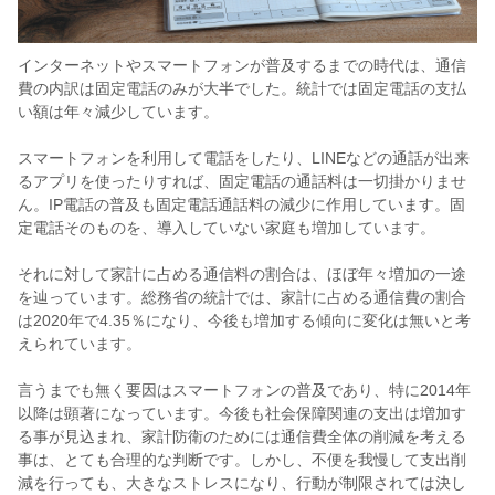
インターネットやスマートフォンが普及するまでの時代は、通信
費の内訳は固定電話のみが大半でした。統計では固定電話の支払
い額は年々減少しています。
スマートフォンを利用して電話をしたり、LINEなどの通話が出来
るアプリを使ったりすれば、固定電話の通話料は一切掛かりませ
ん。IP電話の普及も固定電話通話料の減少に作用しています。固
定電話そのものを、導入していない家庭も増加しています。
それに対して家計に占める通信料の割合は、ほぼ年々増加の一途
を辿っています。総務省の統計では、家計に占める通信費の割合
は2020年で4.35％になり、今後も増加する傾向に変化は無いと考
えられています。
言うまでも無く要因はスマートフォンの普及であり、特に2014年
以降は顕著になっています。今後も社会保障関連の支出は増加す
る事が見込まれ、家計防衛のためには通信費全体の削減を考える
事は、とても合理的な判断です。しかし、不便を我慢して支出削
減を行っても、大きなストレスになり、行動が制限されては決し