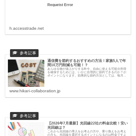
Requetst Error
h.accesstrade.net
通信費を節約するおすすめの方法！家族5人で年
間10万円削減も可能！？
あらゆる物が値上がりする昨今、自由に使える可処分所得
を確保するためには、いかに合理的に節約できるのか？が
ポイントになります。効果的な節約方法としては、毎月必
ず支払う必要がある固定経費の見直しです。無駄な電気を
こまめに消したり、水道の出しっぱ...
www.hikari-collaboration.jp
【2026年7月最新】光回線22社の料金比較！安い
光回線は？
これから光回線の導入をお考えの方や、乗り換えをお考え
の方も、光回線を選択するポイントになるのは料金ですよ