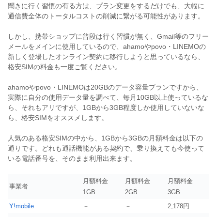
聞きに行く習慣の有る方は、プラン変更をするだけでも、大幅に
通信費全体のトータルコストの削減に繋がる可能性があります。
しかし、携帯ショップに普段は行く習慣が無く、Gmail等のフリー
メールをメインに使用しているので、ahamoやpovo・LINEMOの
新しく登場したオンライン契約に移行しようと思っているなら、
格安SIMの料金も一度ご覧ください。
ahamoやpovo・LINEMOは20GBのデータ容量プランですから、
実際に自分の使用データ量を調べて、毎月10GB以上使っているな
ら、それもアリですが、1GBから3GB程度しか使用していないな
ら、格安SIMをオススメします。
人気のある格安SIMの中から、1GBから3GBの月額料金は以下の
通りです。どれも通話機能がある契約で、乗り換えても今使って
いる電話番号を、そのまま利用出来ます。
月額料金
月額料金
月額料金
事業者
1GB
2GB
3GB
Y!mobile
－
－
2,178円